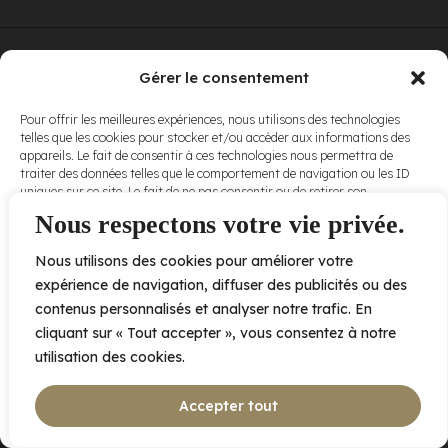
© Elora. Tous
2005 av. de Bois-de-Boulogne, Laval QC
H7N 0J7
Gérer le consentement
droits réservés.
Voir nos
Pour offrir les meilleures expériences, nous utilisons des technologies
conditions
telles que les cookies pour stocker et/ou accéder aux informations des
d’utilisation
et
appareils. Le fait de consentir à ces technologies nous permettra de
nos
politiques
traiter des données telles que le comportement de navigation ou les ID
de
uniques sur ce site. Le fait de ne pas consentir ou de retirer son
confidentialité
.
consentement peut avoir un effet négatif sur certaines caractéristiques
Nous respectons votre vie privée.
et fonctions.
Nous utilisons des cookies pour améliorer votre
Accepter
expérience de navigation, diffuser des publicités ou des
contenus personnalisés et analyser notre trafic. En
Refuser
cliquant sur « Tout accepter », vous consentez à notre
utilisation des cookies.
Voir les préférences
Accepter tout
Politique de cookies
Déclaration de confidentialité