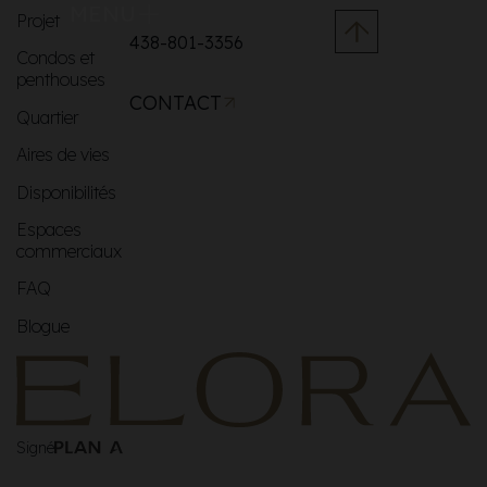
MENU
Projet
438-801-3356
Condos et
penthouses
CONTACT
Quartier
Aires de vies
Disponibilités
Espaces
commerciaux
FAQ
Blogue
Signé