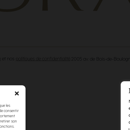
n
et nos
politiques de confidentialité
.
2005 av. de Bois-de-Boulog
que les
de consentir
mportement
retirer son
fonctions.