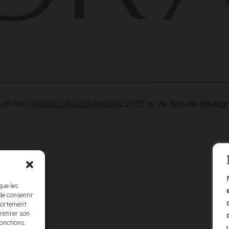
n
et nos
politiques de confidentialité
.
2005 av. de Bois-de-Boulog
que les
de consentir
mportement
retirer son
fonctions.