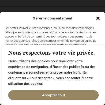
© Elora. Tous
2005 av. de Bois-de-Boulogne, Laval QC
H7N 0J7
Gérer le consentement
droits réservés.
Voir nos
Pour offrir les meilleures expériences, nous utilisons des technologies
conditions
telles que les cookies pour stocker et/ou accéder aux informations des
d’utilisation
et
appareils. Le fait de consentir à ces technologies nous permettra de
nos
politiques
traiter des données telles que le comportement de navigation ou les ID
de
uniques sur ce site. Le fait de ne pas consentir ou de retirer son
confidentialité
.
consentement peut avoir un effet négatif sur certaines caractéristiques
Nous respectons votre vie privée.
et fonctions.
Nous utilisons des cookies pour améliorer votre
Accepter
expérience de navigation, diffuser des publicités ou des
contenus personnalisés et analyser notre trafic. En
Refuser
cliquant sur « Tout accepter », vous consentez à notre
utilisation des cookies.
Voir les préférences
Accepter tout
Politique de cookies
Déclaration de confidentialité