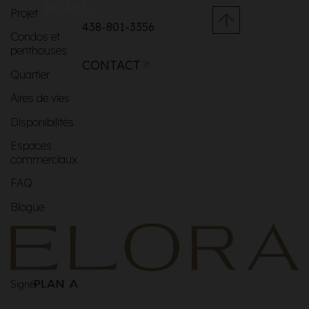
MENU
Projet
438-801-3356
Condos et
penthouses
CONTACT
Quartier
Aires de vies
Disponibilités
Espaces
commerciaux
FAQ
Blogue
Signé