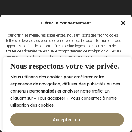
© Elora. Tous
2005 av. de Bois-de-Boulogne, Laval QC
H7N 0J7
Gérer le consentement
droits réservés.
Voir nos
Pour offrir les meilleures expériences, nous utilisons des technologies
conditions
telles que les cookies pour stocker et/ou accéder aux informations des
d’utilisation
et
appareils. Le fait de consentir à ces technologies nous permettra de
nos
politiques
traiter des données telles que le comportement de navigation ou les ID
de
uniques sur ce site. Le fait de ne pas consentir ou de retirer son
confidentialité
.
consentement peut avoir un effet négatif sur certaines caractéristiques
Nous respectons votre vie privée.
et fonctions.
Nous utilisons des cookies pour améliorer votre
Accepter
expérience de navigation, diffuser des publicités ou des
contenus personnalisés et analyser notre trafic. En
Refuser
cliquant sur « Tout accepter », vous consentez à notre
utilisation des cookies.
Voir les préférences
Accepter tout
Politique de cookies
Déclaration de confidentialité