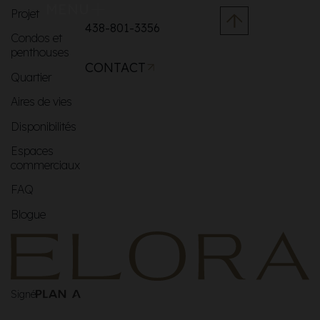
MENU
Projet
438-801-3356
Condos et
penthouses
CONTACT
Quartier
Aires de vies
Disponibilités
Espaces
commerciaux
FAQ
Blogue
Signé