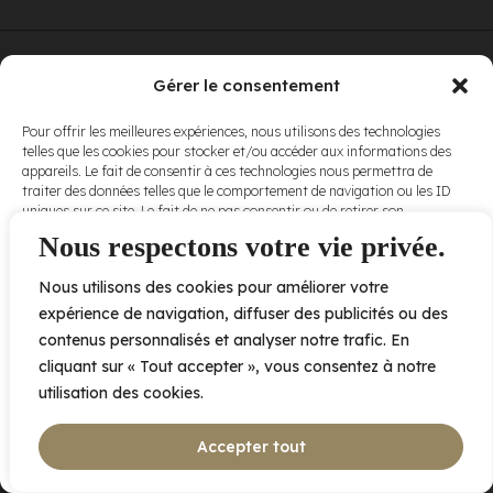
© Elora. Tous
2005 av. de Bois-de-Boulogne, Laval QC
H7N 0J7
Gérer le consentement
droits réservés.
Voir nos
Pour offrir les meilleures expériences, nous utilisons des technologies
conditions
telles que les cookies pour stocker et/ou accéder aux informations des
d’utilisation
et
appareils. Le fait de consentir à ces technologies nous permettra de
nos
politiques
traiter des données telles que le comportement de navigation ou les ID
de
uniques sur ce site. Le fait de ne pas consentir ou de retirer son
confidentialité
.
consentement peut avoir un effet négatif sur certaines caractéristiques
Nous respectons votre vie privée.
et fonctions.
Nous utilisons des cookies pour améliorer votre
Accepter
expérience de navigation, diffuser des publicités ou des
contenus personnalisés et analyser notre trafic. En
Refuser
cliquant sur « Tout accepter », vous consentez à notre
utilisation des cookies.
Voir les préférences
Accepter tout
Politique de cookies
Déclaration de confidentialité