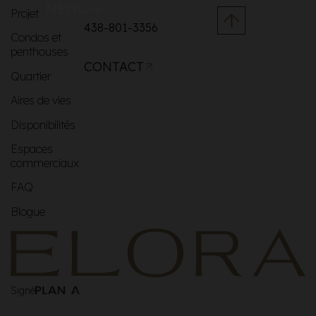
MENU
Projet
438-801-3356
Condos et
penthouses
CONTACT
Quartier
Aires de vies
Disponibilités
Espaces
commerciaux
FAQ
Blogue
Signé