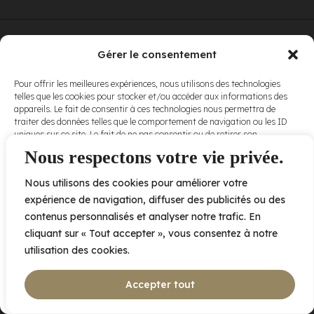
© Elora. Tous
2005 av. de Bois-de-Boulogne, Laval QC
H7N 0J7
Gérer le consentement
droits réservés.
Voir nos
Pour offrir les meilleures expériences, nous utilisons des technologies
conditions
telles que les cookies pour stocker et/ou accéder aux informations des
d’utilisation
et
appareils. Le fait de consentir à ces technologies nous permettra de
nos
politiques
traiter des données telles que le comportement de navigation ou les ID
de
uniques sur ce site. Le fait de ne pas consentir ou de retirer son
confidentialité
.
consentement peut avoir un effet négatif sur certaines caractéristiques
Nous respectons votre vie privée.
et fonctions.
Nous utilisons des cookies pour améliorer votre
Accepter
expérience de navigation, diffuser des publicités ou des
contenus personnalisés et analyser notre trafic. En
Refuser
cliquant sur « Tout accepter », vous consentez à notre
utilisation des cookies.
Voir les préférences
Accepter tout
Politique de cookies
Déclaration de confidentialité