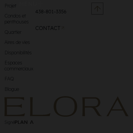
MENU
Projet
438-801-3356
Condos et
penthouses
CONTACT
Quartier
Aires de vies
Disponibilités
Espaces
commerciaux
FAQ
Blogue
Signé