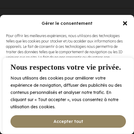
© Elora. Tous
2005 av. de Bois-de-Boulogne, Laval QC
H7N 0J7
Gérer le consentement
droits réservés.
Voir nos
Pour offrir les meilleures expériences, nous utilisons des technologies
conditions
telles que les cookies pour stocker et/ou accéder aux informations des
d’utilisation
et
appareils. Le fait de consentir à ces technologies nous permettra de
nos
politiques
traiter des données telles que le comportement de navigation ou les ID
de
uniques sur ce site. Le fait de ne pas consentir ou de retirer son
confidentialité
.
consentement peut avoir un effet négatif sur certaines caractéristiques
Nous respectons votre vie privée.
et fonctions.
Nous utilisons des cookies pour améliorer votre
Accepter
expérience de navigation, diffuser des publicités ou des
contenus personnalisés et analyser notre trafic. En
Refuser
cliquant sur « Tout accepter », vous consentez à notre
utilisation des cookies.
Voir les préférences
Accepter tout
Politique de cookies
Déclaration de confidentialité