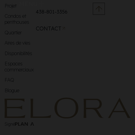
MENU
Projet
438-801-3356
Condos et
penthouses
CONTACT
Quartier
Aires de vies
Disponibilités
Espaces
commerciaux
FAQ
Blogue
Signé