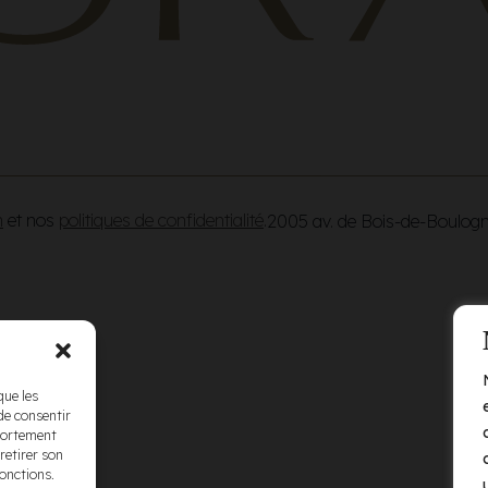
n
et nos
politiques de confidentialité
.
2005 av. de Bois-de-Boulog
que les
de consentir
mportement
retirer son
fonctions.