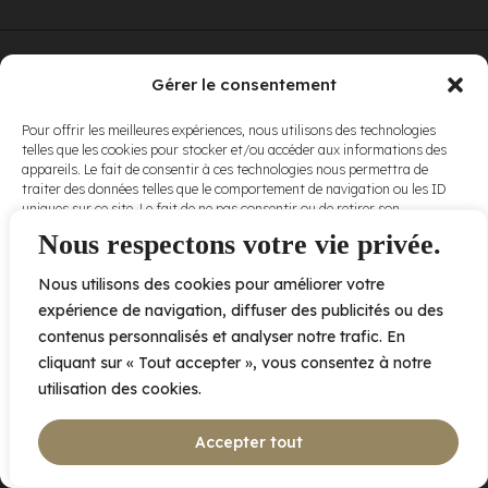
© Elora. Tous
2005 av. de Bois-de-Boulogne, Laval QC
H7N 0J7
Gérer le consentement
droits réservés.
Voir nos
Pour offrir les meilleures expériences, nous utilisons des technologies
conditions
telles que les cookies pour stocker et/ou accéder aux informations des
d’utilisation
et
appareils. Le fait de consentir à ces technologies nous permettra de
nos
politiques
traiter des données telles que le comportement de navigation ou les ID
de
uniques sur ce site. Le fait de ne pas consentir ou de retirer son
confidentialité
.
consentement peut avoir un effet négatif sur certaines caractéristiques
Nous respectons votre vie privée.
et fonctions.
Nous utilisons des cookies pour améliorer votre
Accepter
expérience de navigation, diffuser des publicités ou des
contenus personnalisés et analyser notre trafic. En
Refuser
cliquant sur « Tout accepter », vous consentez à notre
utilisation des cookies.
Voir les préférences
Accepter tout
Politique de cookies
Déclaration de confidentialité