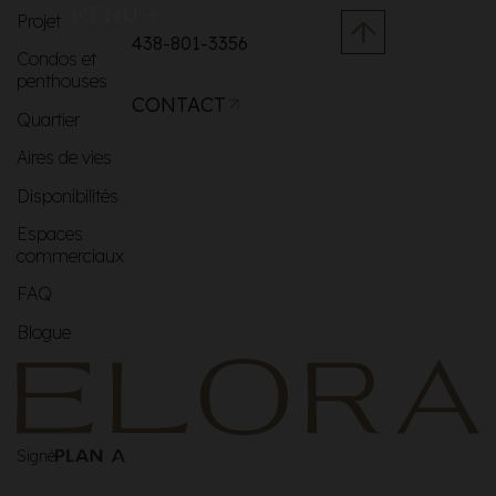
MENU
Projet
438-801-3356
Condos et
penthouses
CONTACT
Quartier
Aires de vies
Disponibilités
Espaces
commerciaux
FAQ
Blogue
Signé