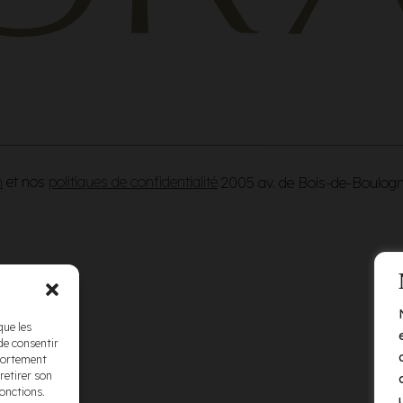
n
et nos
politiques de confidentialité
.
2005 av. de Bois-de-Boulog
que les
de consentir
mportement
retirer son
fonctions.