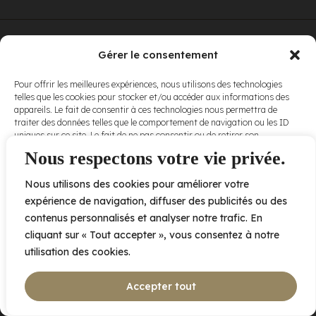
© Elora. Tous
2005 av. de Bois-de-Boulogne, Laval QC
H7N 0J7
Gérer le consentement
droits réservés.
Voir nos
Pour offrir les meilleures expériences, nous utilisons des technologies
conditions
telles que les cookies pour stocker et/ou accéder aux informations des
d’utilisation
et
appareils. Le fait de consentir à ces technologies nous permettra de
nos
politiques
traiter des données telles que le comportement de navigation ou les ID
de
uniques sur ce site. Le fait de ne pas consentir ou de retirer son
confidentialité
.
consentement peut avoir un effet négatif sur certaines caractéristiques
Nous respectons votre vie privée.
et fonctions.
Nous utilisons des cookies pour améliorer votre
Accepter
expérience de navigation, diffuser des publicités ou des
contenus personnalisés et analyser notre trafic. En
Refuser
cliquant sur « Tout accepter », vous consentez à notre
utilisation des cookies.
Voir les préférences
Accepter tout
Politique de cookies
Déclaration de confidentialité