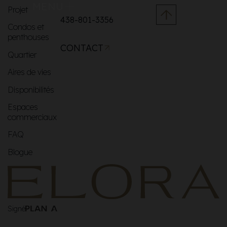
MENU
Projet
438-801-3356
Condos et
penthouses
CONTACT
Quartier
Aires de vies
Disponibilités
Espaces
commerciaux
FAQ
Blogue
Signé