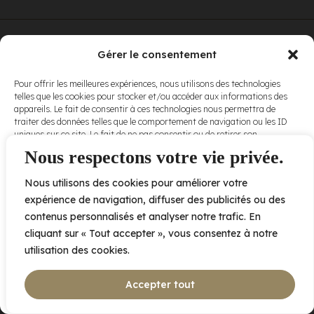
© Elora. Tous
2005 av. de Bois-de-Boulogne, Laval QC
H7N 0J7
Gérer le consentement
droits réservés.
Voir nos
Pour offrir les meilleures expériences, nous utilisons des technologies
conditions
telles que les cookies pour stocker et/ou accéder aux informations des
d’utilisation
et
appareils. Le fait de consentir à ces technologies nous permettra de
nos
politiques
traiter des données telles que le comportement de navigation ou les ID
de
uniques sur ce site. Le fait de ne pas consentir ou de retirer son
confidentialité
.
consentement peut avoir un effet négatif sur certaines caractéristiques
Nous respectons votre vie privée.
et fonctions.
Nous utilisons des cookies pour améliorer votre
Accepter
expérience de navigation, diffuser des publicités ou des
contenus personnalisés et analyser notre trafic. En
Refuser
cliquant sur « Tout accepter », vous consentez à notre
utilisation des cookies.
Voir les préférences
Accepter tout
Politique de cookies
Déclaration de confidentialité