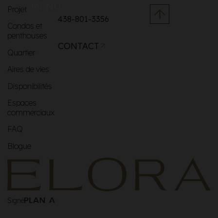
MENU
Projet
438-801-3356
Condos et
penthouses
CONTACT
Quartier
Aires de vies
Disponibilités
Espaces
commerciaux
FAQ
Blogue
Signé