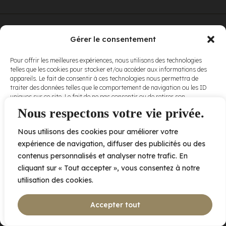
© Elora. Tous
2005 av. de Bois-de-Boulogne, Laval QC
H7N 0J7
Gérer le consentement
droits réservés.
Voir nos
Pour offrir les meilleures expériences, nous utilisons des technologies
conditions
telles que les cookies pour stocker et/ou accéder aux informations des
d’utilisation
et
appareils. Le fait de consentir à ces technologies nous permettra de
nos
politiques
traiter des données telles que le comportement de navigation ou les ID
de
uniques sur ce site. Le fait de ne pas consentir ou de retirer son
confidentialité
.
consentement peut avoir un effet négatif sur certaines caractéristiques
Nous respectons votre vie privée.
et fonctions.
Nous utilisons des cookies pour améliorer votre
Accepter
expérience de navigation, diffuser des publicités ou des
contenus personnalisés et analyser notre trafic. En
Refuser
cliquant sur « Tout accepter », vous consentez à notre
utilisation des cookies.
Voir les préférences
Accepter tout
Politique de cookies
Déclaration de confidentialité