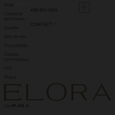
MENU
Projet
438-801-3356
Condos et
penthouses
CONTACT
Quartier
Aires de vies
Disponibilités
Espaces
commerciaux
FAQ
Blogue
Signé