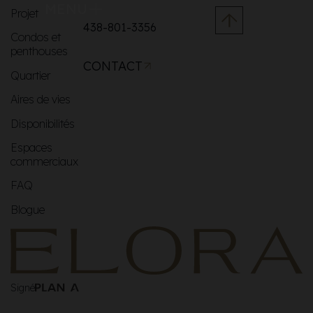
MENU
Projet
438-801-3356
Condos et
penthouses
CONTACT
Quartier
Aires de vies
Disponibilités
Espaces
commerciaux
FAQ
Blogue
Signé