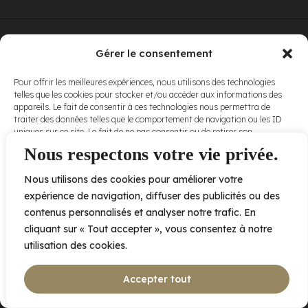
© Elora. Tous
2005 av. de Bois-de-Boulogne, Laval QC
H7N 0J7
Gérer le consentement
droits réservés.
Voir nos
Pour offrir les meilleures expériences, nous utilisons des technologies
conditions
telles que les cookies pour stocker et/ou accéder aux informations des
d’utilisation
et
appareils. Le fait de consentir à ces technologies nous permettra de
nos
politiques
traiter des données telles que le comportement de navigation ou les ID
de
uniques sur ce site. Le fait de ne pas consentir ou de retirer son
confidentialité
.
consentement peut avoir un effet négatif sur certaines caractéristiques
Nous respectons votre vie privée.
et fonctions.
Nous utilisons des cookies pour améliorer votre
Accepter
expérience de navigation, diffuser des publicités ou des
contenus personnalisés et analyser notre trafic. En
Refuser
cliquant sur « Tout accepter », vous consentez à notre
utilisation des cookies.
Voir les préférences
Accepter tout
Politique de cookies
Déclaration de confidentialité