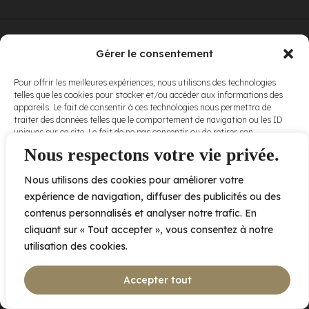
© Elora. Tous
2005 av. de Bois-de-Boulogne, Laval QC
H7N 0J7
Gérer le consentement
droits réservés.
Voir nos
Pour offrir les meilleures expériences, nous utilisons des technologies
conditions
telles que les cookies pour stocker et/ou accéder aux informations des
d’utilisation
et
appareils. Le fait de consentir à ces technologies nous permettra de
nos
politiques
traiter des données telles que le comportement de navigation ou les ID
de
uniques sur ce site. Le fait de ne pas consentir ou de retirer son
confidentialité
.
consentement peut avoir un effet négatif sur certaines caractéristiques
Nous respectons votre vie privée.
et fonctions.
Nous utilisons des cookies pour améliorer votre
Accepter
expérience de navigation, diffuser des publicités ou des
contenus personnalisés et analyser notre trafic. En
Refuser
cliquant sur « Tout accepter », vous consentez à notre
utilisation des cookies.
Voir les préférences
Accepter tout
Politique de cookies
Déclaration de confidentialité