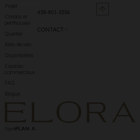
MENU
Projet
438-801-3356
Condos et
penthouses
CONTACT
Quartier
Aires de vies
Disponibilités
Espaces
commerciaux
FAQ
Blogue
Signé