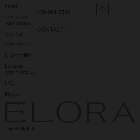
MENU
Projet
438-801-3356
Condos et
penthouses
CONTACT
Quartier
Aires de vies
Disponibilités
Espaces
commerciaux
FAQ
Blogue
Signé