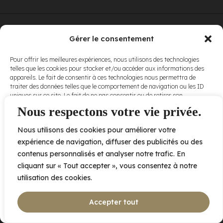
© Elora. Tous
2005 av. de Bois-de-Boulogne, Laval QC
H7N 0J7
Gérer le consentement
droits réservés.
Voir nos
Pour offrir les meilleures expériences, nous utilisons des technologies
conditions
telles que les cookies pour stocker et/ou accéder aux informations des
d’utilisation
et
appareils. Le fait de consentir à ces technologies nous permettra de
nos
politiques
traiter des données telles que le comportement de navigation ou les ID
de
uniques sur ce site. Le fait de ne pas consentir ou de retirer son
confidentialité
.
consentement peut avoir un effet négatif sur certaines caractéristiques
Nous respectons votre vie privée.
et fonctions.
Nous utilisons des cookies pour améliorer votre
Accepter
expérience de navigation, diffuser des publicités ou des
contenus personnalisés et analyser notre trafic. En
Refuser
cliquant sur « Tout accepter », vous consentez à notre
utilisation des cookies.
Voir les préférences
Accepter tout
Politique de cookies
Déclaration de confidentialité