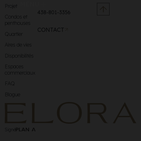
MENU
Projet
438-801-3356
Condos et
penthouses
CONTACT
Quartier
Aires de vies
Disponibilités
Espaces
commerciaux
FAQ
Blogue
Signé