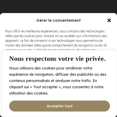
© Elora. Tous
2005 av. de Bois-de-Boulogne, Laval QC
H7N 0J7
Gérer le consentement
droits réservés.
Voir nos
Pour offrir les meilleures expériences, nous utilisons des technologies
conditions
telles que les cookies pour stocker et/ou accéder aux informations des
d’utilisation
et
appareils. Le fait de consentir à ces technologies nous permettra de
nos
politiques
traiter des données telles que le comportement de navigation ou les ID
de
uniques sur ce site. Le fait de ne pas consentir ou de retirer son
confidentialité
.
consentement peut avoir un effet négatif sur certaines caractéristiques
Nous respectons votre vie privée.
et fonctions.
Nous utilisons des cookies pour améliorer votre
Accepter
expérience de navigation, diffuser des publicités ou des
contenus personnalisés et analyser notre trafic. En
Refuser
cliquant sur « Tout accepter », vous consentez à notre
utilisation des cookies.
Voir les préférences
Accepter tout
Politique de cookies
Déclaration de confidentialité