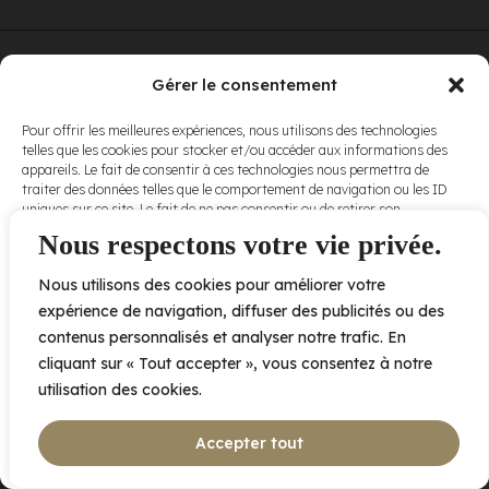
© Elora. Tous
2005 av. de Bois-de-Boulogne, Laval QC
H7N 0J7
Gérer le consentement
droits réservés.
Voir nos
Pour offrir les meilleures expériences, nous utilisons des technologies
conditions
telles que les cookies pour stocker et/ou accéder aux informations des
d’utilisation
et
appareils. Le fait de consentir à ces technologies nous permettra de
nos
politiques
traiter des données telles que le comportement de navigation ou les ID
de
uniques sur ce site. Le fait de ne pas consentir ou de retirer son
confidentialité
.
consentement peut avoir un effet négatif sur certaines caractéristiques
Nous respectons votre vie privée.
et fonctions.
Nous utilisons des cookies pour améliorer votre
Accepter
expérience de navigation, diffuser des publicités ou des
contenus personnalisés et analyser notre trafic. En
Refuser
cliquant sur « Tout accepter », vous consentez à notre
utilisation des cookies.
Voir les préférences
Accepter tout
Politique de cookies
Déclaration de confidentialité