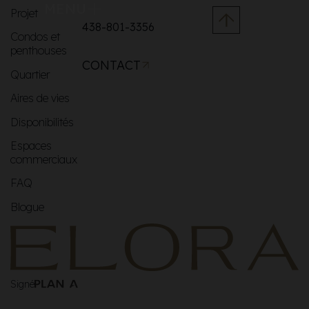
MENU
Projet
438-801-3356
Condos et
penthouses
CONTACT
Quartier
Aires de vies
Disponibilités
Espaces
commerciaux
FAQ
Blogue
Signé