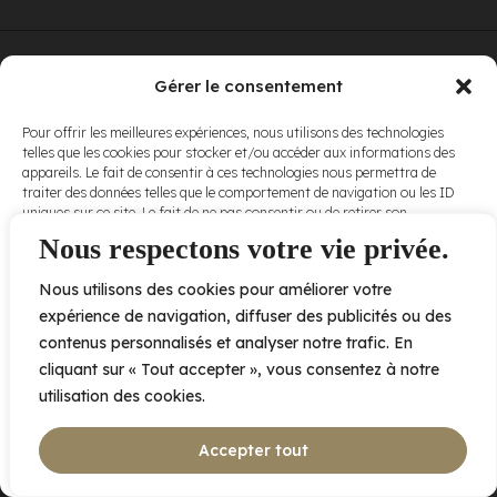
© Elora. Tous
2005 av. de Bois-de-Boulogne, Laval QC
H7N 0J7
Gérer le consentement
droits réservés.
Voir nos
Pour offrir les meilleures expériences, nous utilisons des technologies
conditions
telles que les cookies pour stocker et/ou accéder aux informations des
d’utilisation
et
appareils. Le fait de consentir à ces technologies nous permettra de
nos
politiques
traiter des données telles que le comportement de navigation ou les ID
de
uniques sur ce site. Le fait de ne pas consentir ou de retirer son
confidentialité
.
consentement peut avoir un effet négatif sur certaines caractéristiques
Nous respectons votre vie privée.
et fonctions.
Nous utilisons des cookies pour améliorer votre
Accepter
expérience de navigation, diffuser des publicités ou des
contenus personnalisés et analyser notre trafic. En
Refuser
cliquant sur « Tout accepter », vous consentez à notre
utilisation des cookies.
Voir les préférences
Accepter tout
Politique de cookies
Déclaration de confidentialité