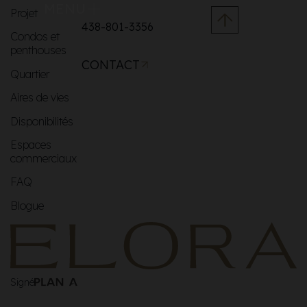
MENU
Projet
438-801-3356
Condos et
penthouses
CONTACT
Quartier
Aires de vies
Disponibilités
Espaces
commerciaux
FAQ
Blogue
Signé