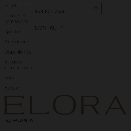
MENU
Projet
438-801-3356
Condos et
penthouses
CONTACT
Quartier
Aires de vies
Disponibilités
Espaces
commerciaux
FAQ
Blogue
Signé