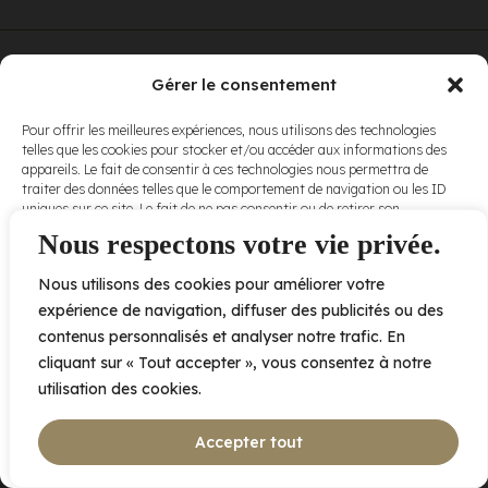
© Elora. Tous
2005 av. de Bois-de-Boulogne, Laval QC
H7N 0J7
Gérer le consentement
droits réservés.
Voir nos
Pour offrir les meilleures expériences, nous utilisons des technologies
conditions
telles que les cookies pour stocker et/ou accéder aux informations des
d’utilisation
et
appareils. Le fait de consentir à ces technologies nous permettra de
nos
politiques
traiter des données telles que le comportement de navigation ou les ID
de
uniques sur ce site. Le fait de ne pas consentir ou de retirer son
confidentialité
.
consentement peut avoir un effet négatif sur certaines caractéristiques
Nous respectons votre vie privée.
et fonctions.
Nous utilisons des cookies pour améliorer votre
Accepter
expérience de navigation, diffuser des publicités ou des
contenus personnalisés et analyser notre trafic. En
Refuser
cliquant sur « Tout accepter », vous consentez à notre
utilisation des cookies.
Voir les préférences
Accepter tout
Politique de cookies
Déclaration de confidentialité