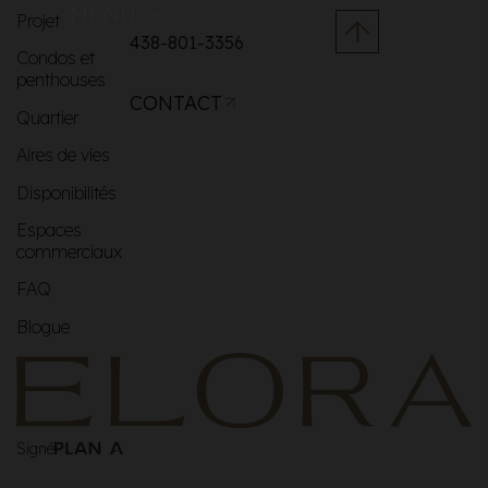
MENU
Projet
438-801-3356
Condos et
penthouses
CONTACT
Quartier
Aires de vies
Disponibilités
Espaces
commerciaux
FAQ
Blogue
Signé