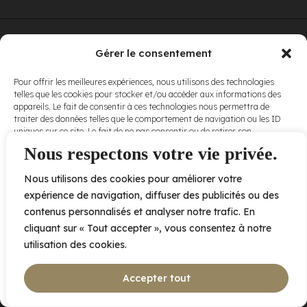
© Elora. Tous
2005 av. de Bois-de-Boulogne, Laval QC
H7N 0J7
Gérer le consentement
droits réservés.
Voir nos
Pour offrir les meilleures expériences, nous utilisons des technologies
conditions
telles que les cookies pour stocker et/ou accéder aux informations des
d’utilisation
et
appareils. Le fait de consentir à ces technologies nous permettra de
nos
politiques
traiter des données telles que le comportement de navigation ou les ID
de
uniques sur ce site. Le fait de ne pas consentir ou de retirer son
confidentialité
.
consentement peut avoir un effet négatif sur certaines caractéristiques
Nous respectons votre vie privée.
et fonctions.
Nous utilisons des cookies pour améliorer votre
Accepter
expérience de navigation, diffuser des publicités ou des
contenus personnalisés et analyser notre trafic. En
Refuser
cliquant sur « Tout accepter », vous consentez à notre
utilisation des cookies.
Voir les préférences
Accepter tout
Politique de cookies
Déclaration de confidentialité