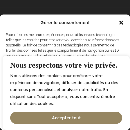
© Elora. Tous
2005 av. de Bois-de-Boulogne, Laval QC
H7N 0J7
Gérer le consentement
droits réservés.
Voir nos
Pour offrir les meilleures expériences, nous utilisons des technologies
conditions
telles que les cookies pour stocker et/ou accéder aux informations des
d’utilisation
et
appareils. Le fait de consentir à ces technologies nous permettra de
nos
politiques
traiter des données telles que le comportement de navigation ou les ID
de
uniques sur ce site. Le fait de ne pas consentir ou de retirer son
confidentialité
.
consentement peut avoir un effet négatif sur certaines caractéristiques
Nous respectons votre vie privée.
et fonctions.
Nous utilisons des cookies pour améliorer votre
Accepter
expérience de navigation, diffuser des publicités ou des
contenus personnalisés et analyser notre trafic. En
Refuser
cliquant sur « Tout accepter », vous consentez à notre
utilisation des cookies.
Voir les préférences
Accepter tout
Politique de cookies
Déclaration de confidentialité