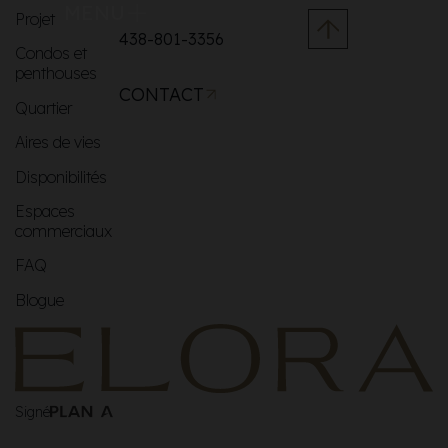
MENU
Projet
438-801-3356
Condos et
penthouses
CONTACT
Quartier
Aires de vies
Disponibilités
Espaces
commerciaux
FAQ
Blogue
Signé