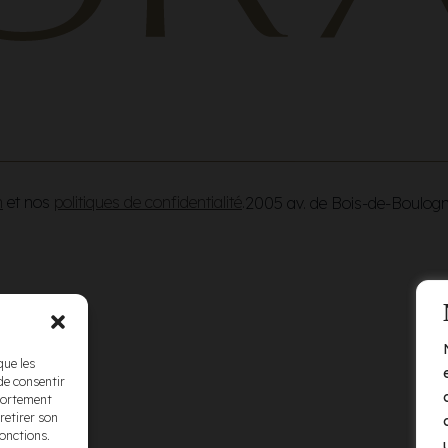
n
et nos
politiques de confidentialité
.
2005 av. de Bois-de-Boulog
que les
de consentir
mportement
retirer son
fonctions.