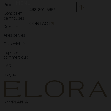
MENU
Projet
438-801-3356
Condos et
penthouses
CONTACT
Quartier
Aires de vies
Disponibilités
Espaces
commerciaux
FAQ
Blogue
Signé