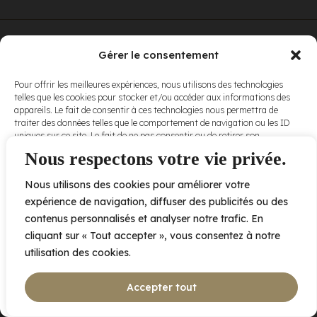
© Elora. Tous
2005 av. de Bois-de-Boulogne, Laval QC
H7N 0J7
Gérer le consentement
droits réservés.
Voir nos
Pour offrir les meilleures expériences, nous utilisons des technologies
conditions
telles que les cookies pour stocker et/ou accéder aux informations des
d’utilisation
et
appareils. Le fait de consentir à ces technologies nous permettra de
nos
politiques
traiter des données telles que le comportement de navigation ou les ID
de
uniques sur ce site. Le fait de ne pas consentir ou de retirer son
confidentialité
.
consentement peut avoir un effet négatif sur certaines caractéristiques
Nous respectons votre vie privée.
et fonctions.
Nous utilisons des cookies pour améliorer votre
Accepter
expérience de navigation, diffuser des publicités ou des
contenus personnalisés et analyser notre trafic. En
Refuser
cliquant sur « Tout accepter », vous consentez à notre
utilisation des cookies.
Voir les préférences
Accepter tout
Politique de cookies
Déclaration de confidentialité