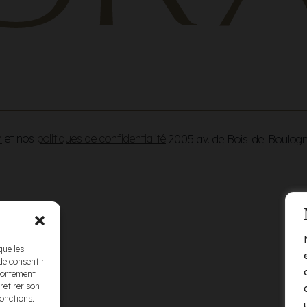
n
et nos
politiques de confidentialité
.
2005 av. de Bois-de-Boulog
que les
de consentir
mportement
retirer son
fonctions.