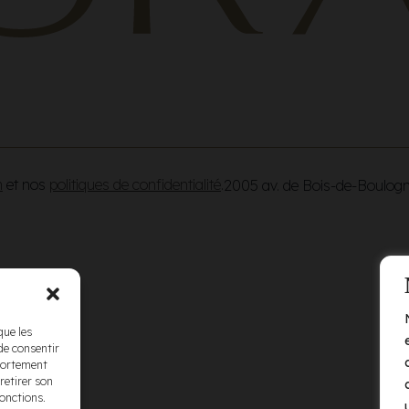
n
et nos
politiques de confidentialité
.
2005 av. de Bois-de-Boulog
que les
de consentir
mportement
retirer son
fonctions.