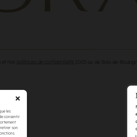
n
et nos
politiques de confidentialité
.
2005 av. de Bois-de-Boulog
que les
de consentir
mportement
retirer son
fonctions.