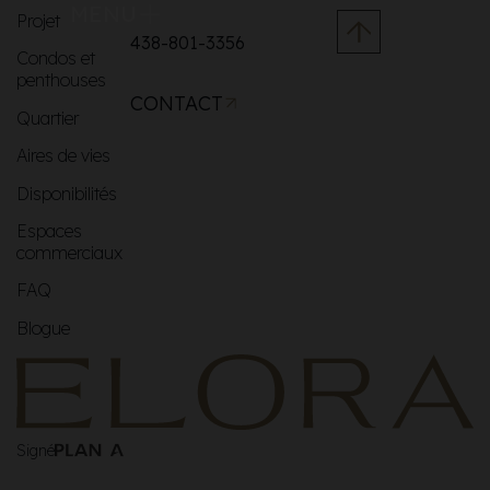
MENU
Projet
438-801-3356
Condos et
penthouses
CONTACT
Quartier
Aires de vies
Disponibilités
Espaces
commerciaux
FAQ
Blogue
Signé