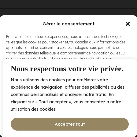
© Elora. Tous
2005 av. de Bois-de-Boulogne, Laval QC
H7N 0J7
Gérer le consentement
droits réservés.
Voir nos
Pour offrir les meilleures expériences, nous utilisons des technologies
conditions
telles que les cookies pour stocker et/ou accéder aux informations des
d’utilisation
et
appareils. Le fait de consentir à ces technologies nous permettra de
nos
politiques
traiter des données telles que le comportement de navigation ou les ID
de
uniques sur ce site. Le fait de ne pas consentir ou de retirer son
confidentialité
.
consentement peut avoir un effet négatif sur certaines caractéristiques
Nous respectons votre vie privée.
et fonctions.
Nous utilisons des cookies pour améliorer votre
Accepter
expérience de navigation, diffuser des publicités ou des
contenus personnalisés et analyser notre trafic. En
Refuser
cliquant sur « Tout accepter », vous consentez à notre
utilisation des cookies.
Voir les préférences
Accepter tout
Politique de cookies
Déclaration de confidentialité