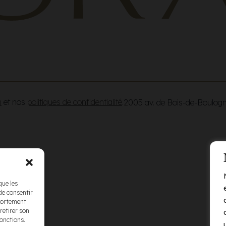
n
et nos
politiques de confidentialité
.
2005 av. de Bois-de-Boulog
que les
de consentir
mportement
retirer son
fonctions.