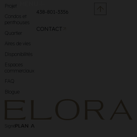
MENU
Projet
438-801-3356
Condos et
penthouses
CONTACT
Quartier
Aires de vies
Disponibilités
Espaces
commerciaux
FAQ
Blogue
Signé