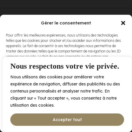
© Elora. Tous
2005 av. de Bois-de-Boulogne, Laval QC
H7N 0J7
Gérer le consentement
droits réservés.
Voir nos
Pour offrir les meilleures expériences, nous utilisons des technologies
conditions
telles que les cookies pour stocker et/ou accéder aux informations des
d’utilisation
et
appareils. Le fait de consentir à ces technologies nous permettra de
nos
politiques
traiter des données telles que le comportement de navigation ou les ID
de
uniques sur ce site. Le fait de ne pas consentir ou de retirer son
confidentialité
.
consentement peut avoir un effet négatif sur certaines caractéristiques
Nous respectons votre vie privée.
et fonctions.
Nous utilisons des cookies pour améliorer votre
Accepter
expérience de navigation, diffuser des publicités ou des
contenus personnalisés et analyser notre trafic. En
Refuser
cliquant sur « Tout accepter », vous consentez à notre
utilisation des cookies.
Voir les préférences
Accepter tout
Politique de cookies
Déclaration de confidentialité