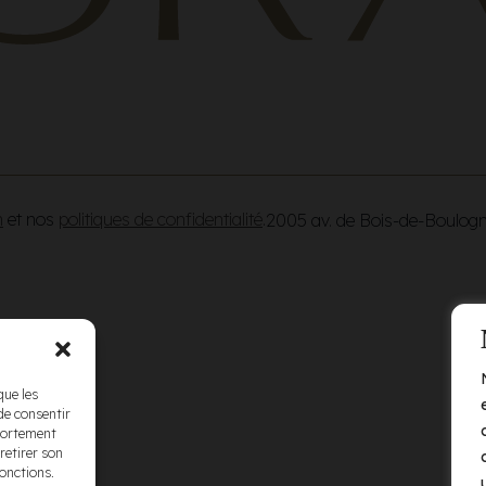
n
et nos
politiques de confidentialité
.
2005 av. de Bois-de-Boulog
que les
de consentir
mportement
retirer son
fonctions.