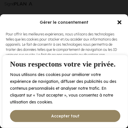
Signé
Gérer le consentement
© Elora. Tous
2005 av. de Bois-de-Boulogne, Laval QC
H7N 0J7
Pour offrir les meilleures expériences, nous utilisons des technologies
droits réservés.
telles que les cookies pour stocker et/ou accéder aux informations des
Voir nos
appareils. Le fait de consentir à ces technologies nous permettra de
conditions
traiter des données telles que le comportement de navigation ou les ID
d’utilisation
et
uniques sur ce site. Le fait de ne pas consentir ou de retirer son
nos
politiques
consentement peut avoir un effet négatif sur certaines caractéristiques
Nous respectons votre vie privée.
de
et fonctions.
confidentialité
.
Nous utilisons des cookies pour améliorer votre
Accepter
expérience de navigation, diffuser des publicités ou des
contenus personnalisés et analyser notre trafic. En
Refuser
cliquant sur « Tout accepter », vous consentez à notre
utilisation des cookies.
Voir les préférences
Accepter tout
Politique de cookies
Déclaration de confidentialité