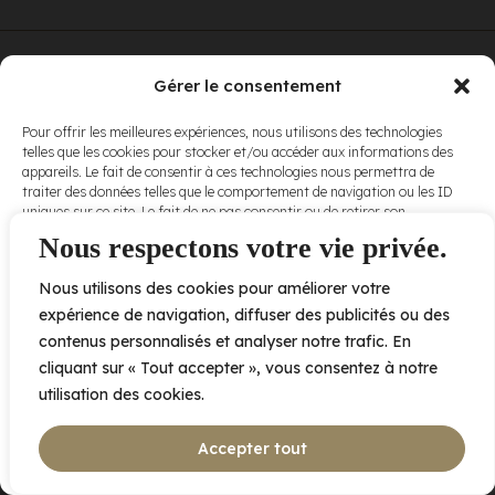
© Elora. Tous
2005 av. de Bois-de-Boulogne, Laval QC
H7N 0J7
Gérer le consentement
droits réservés.
Voir nos
Pour offrir les meilleures expériences, nous utilisons des technologies
conditions
telles que les cookies pour stocker et/ou accéder aux informations des
d’utilisation
et
appareils. Le fait de consentir à ces technologies nous permettra de
nos
politiques
traiter des données telles que le comportement de navigation ou les ID
de
uniques sur ce site. Le fait de ne pas consentir ou de retirer son
confidentialité
.
consentement peut avoir un effet négatif sur certaines caractéristiques
Nous respectons votre vie privée.
et fonctions.
Nous utilisons des cookies pour améliorer votre
Accepter
expérience de navigation, diffuser des publicités ou des
contenus personnalisés et analyser notre trafic. En
Refuser
cliquant sur « Tout accepter », vous consentez à notre
utilisation des cookies.
Voir les préférences
Accepter tout
Politique de cookies
Déclaration de confidentialité