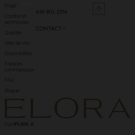
MENU
Projet
438-801-3356
Condos et
penthouses
CONTACT
Quartier
Aires de vies
Disponibilités
Espaces
commerciaux
FAQ
Blogue
Signé