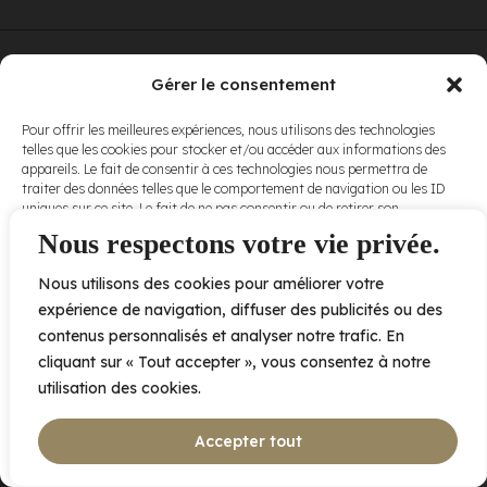
© Elora. Tous
2005 av. de Bois-de-Boulogne, Laval QC
H7N 0J7
Gérer le consentement
droits réservés.
Voir nos
Pour offrir les meilleures expériences, nous utilisons des technologies
conditions
telles que les cookies pour stocker et/ou accéder aux informations des
d’utilisation
et
appareils. Le fait de consentir à ces technologies nous permettra de
nos
politiques
traiter des données telles que le comportement de navigation ou les ID
de
uniques sur ce site. Le fait de ne pas consentir ou de retirer son
confidentialité
.
consentement peut avoir un effet négatif sur certaines caractéristiques
Nous respectons votre vie privée.
et fonctions.
Nous utilisons des cookies pour améliorer votre
Accepter
expérience de navigation, diffuser des publicités ou des
contenus personnalisés et analyser notre trafic. En
Refuser
cliquant sur « Tout accepter », vous consentez à notre
utilisation des cookies.
Voir les préférences
Accepter tout
Politique de cookies
Déclaration de confidentialité