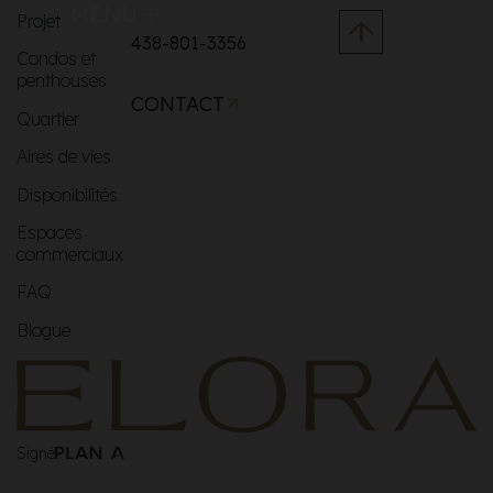
MENU
Projet
438-801-3356
Condos et
penthouses
CONTACT
Quartier
Aires de vies
Disponibilités
Espaces
commerciaux
FAQ
Blogue
Signé